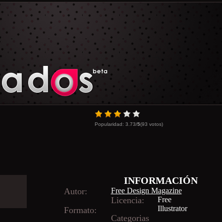
Popularidad:
3.73
/
5
(
93
votos)
INFORMACIÓN
Autor:
Free Design Magazine
Licencia:
Free
Illustrator
Formato:
Categorias