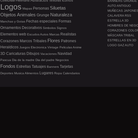
Abstractos
Iconos
CorelDraw
Freehand
Texturas
BANNERS GRUNGE
Logos
AUTO ANTIGUO
Siluetas
Personas
Mapas
MUÑECAS JAPONE
Objetos
Animales
Naturaleza
Grunge
CALAVERA RSS
ESTRELLA 3D
Fechas especiales
Formas
Manchas y Gotas
HOMBRES DE NEG
Ornamentos
Decorativos
Simbolos
Signos
CORAZONES COLO
Elementos web
Realistas
Escudos
Autos
Marcas
MÁSCARA TRIBAL
Flores
ESTRELLAS EN 3D
Corazones
Marcos
Tribales
Patrones
LOGO GAZ AUTO
Heraldicos
Juegos
Electronica
Vintage
Peliculas
Anime
3D
Caricaturas
Dibujos
Navidad
Vacaciones
Pascua
Dia de la madre
Dia del padre
Negocios
Fondos
Estrellas
Tatuajes
Tarjetas
Banners
Lugares
Deportes
Musica
Alimentos
Ropa
Calendarios