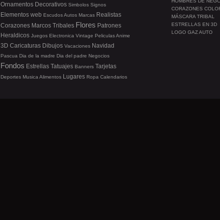
HOMBRES DE NEG
Ornamentos
Decorativos
Simbolos
Signos
CORAZONES COLO
Elementos web
Realistas
Escudos
Autos
Marcas
MÁSCARA TRIBAL
Flores
ESTRELLAS EN 3D
Corazones
Marcos
Tribales
Patrones
LOGO GAZ AUTO
Heraldicos
Juegos
Electronica
Vintage
Peliculas
Anime
3D
Caricaturas
Dibujos
Navidad
Vacaciones
Pascua
Dia de la madre
Dia del padre
Negocios
Fondos
Estrellas
Tatuajes
Tarjetas
Banners
Lugares
Deportes
Musica
Alimentos
Ropa
Calendarios