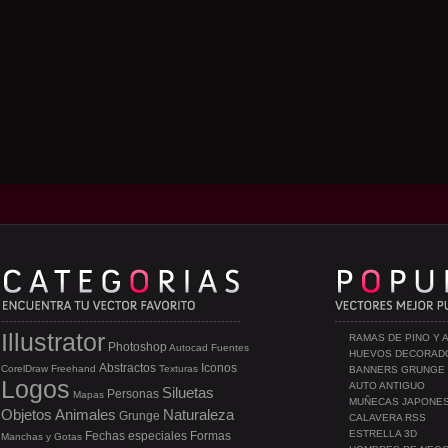
Illustrator
RAMAS DE PINO Y 
Photoshop
Autocad
Fuentes
HUEVOS DECORAD
Abstractos
Iconos
CorelDraw
Freehand
Texturas
BANNERS GRUNGE
Logos
AUTO ANTIGUO
Siluetas
Personas
Mapas
MUÑECAS JAPONE
Objetos
Animales
Naturaleza
Grunge
CALAVERA RSS
ESTRELLA 3D
Fechas especiales
Formas
Manchas y Gotas