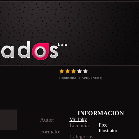
Popularidad:
3.73
/
5
(
93
votos)
INFORMACIÓN
Autor:
Mr_Inky
Licencia:
Free
Illustrator
Formato:
Categorias