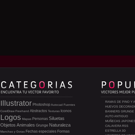
Illustrator
RAMAS DE PINO Y 
Photoshop
Autocad
Fuentes
HUEVOS DECORAD
Abstractos
Iconos
CorelDraw
Freehand
Texturas
BANNERS GRUNGE
Logos
AUTO ANTIGUO
Siluetas
Personas
Mapas
MUÑECAS JAPONE
Objetos
Animales
Naturaleza
Grunge
CALAVERA RSS
ESTRELLA 3D
Fechas especiales
Formas
Manchas y Gotas