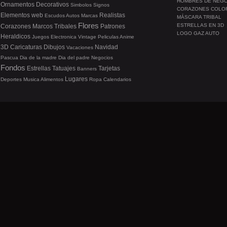
HOMBRES DE NEG
Ornamentos
Decorativos
Simbolos
Signos
CORAZONES COLO
Elementos web
Realistas
Escudos
Autos
Marcas
MÁSCARA TRIBAL
Flores
ESTRELLAS EN 3D
Corazones
Marcos
Tribales
Patrones
LOGO GAZ AUTO
Heraldicos
Juegos
Electronica
Vintage
Peliculas
Anime
3D
Caricaturas
Dibujos
Navidad
Vacaciones
Pascua
Dia de la madre
Dia del padre
Negocios
Fondos
Estrellas
Tatuajes
Tarjetas
Banners
Lugares
Deportes
Musica
Alimentos
Ropa
Calendarios