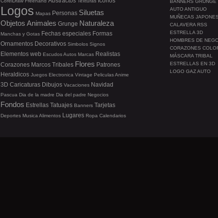
Abstractos
Iconos
CorelDraw
Freehand
Texturas
BANNERS GRUNGE
Logos
AUTO ANTIGUO
Siluetas
Personas
Mapas
MUÑECAS JAPONE
Objetos
Animales
Naturaleza
Grunge
CALAVERA RSS
ESTRELLA 3D
Fechas especiales
Formas
Manchas y Gotas
HOMBRES DE NEG
Ornamentos
Decorativos
Simbolos
Signos
CORAZONES COLO
Elementos web
Realistas
Escudos
Autos
Marcas
MÁSCARA TRIBAL
Flores
ESTRELLAS EN 3D
Corazones
Marcos
Tribales
Patrones
LOGO GAZ AUTO
Heraldicos
Juegos
Electronica
Vintage
Peliculas
Anime
3D
Caricaturas
Dibujos
Navidad
Vacaciones
Pascua
Dia de la madre
Dia del padre
Negocios
Fondos
Estrellas
Tatuajes
Tarjetas
Banners
Lugares
Deportes
Musica
Alimentos
Ropa
Calendarios