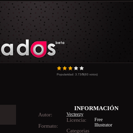
Popularidad:
3.73
/
5
(
93
votos)
INFORMACIÓN
Autor:
Vecteezy
Licencia:
Free
Illustrator
Formato:
Categorias