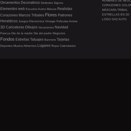
HOMBRES DE NEG
Ornamentos
Decorativos
Simbolos
Signos
CORAZONES COLO
Elementos web
Realistas
Escudos
Autos
Marcas
MÁSCARA TRIBAL
Flores
ESTRELLAS EN 3D
Corazones
Marcos
Tribales
Patrones
LOGO GAZ AUTO
Heraldicos
Juegos
Electronica
Vintage
Peliculas
Anime
3D
Caricaturas
Dibujos
Navidad
Vacaciones
Pascua
Dia de la madre
Dia del padre
Negocios
Fondos
Estrellas
Tatuajes
Tarjetas
Banners
Lugares
Deportes
Musica
Alimentos
Ropa
Calendarios