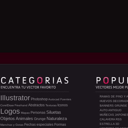
Illustrator
RAMAS DE PINO Y 
Photoshop
Autocad
Fuentes
HUEVOS DECORAD
Abstractos
Iconos
CorelDraw
Freehand
Texturas
BANNERS GRUNGE
Logos
AUTO ANTIGUO
Siluetas
Personas
Mapas
MUÑECAS JAPONE
Objetos
Animales
Naturaleza
Grunge
CALAVERA RSS
ESTRELLA 3D
Fechas especiales
Formas
Manchas y Gotas