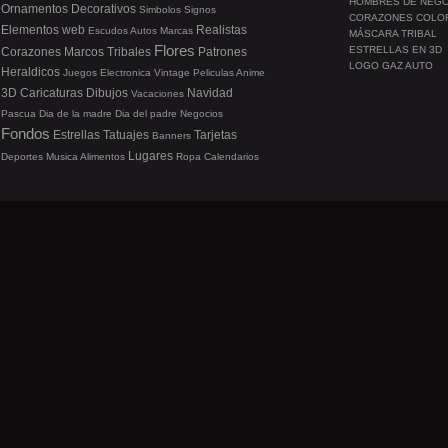
HOMBRES DE NEG
Ornamentos
Decorativos
Simbolos
Signos
CORAZONES COLO
Elementos web
Realistas
Escudos
Autos
Marcas
MÁSCARA TRIBAL
Flores
ESTRELLAS EN 3D
Corazones
Marcos
Tribales
Patrones
LOGO GAZ AUTO
Heraldicos
Juegos
Electronica
Vintage
Peliculas
Anime
3D
Caricaturas
Dibujos
Navidad
Vacaciones
Pascua
Dia de la madre
Dia del padre
Negocios
Fondos
Estrellas
Tatuajes
Tarjetas
Banners
Lugares
Deportes
Musica
Alimentos
Ropa
Calendarios