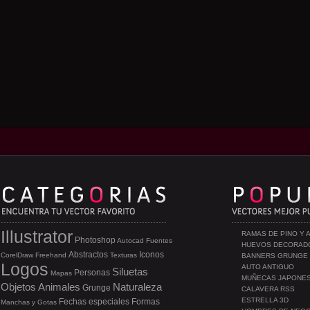
Illustrator
RAMAS DE PINO Y 
Photoshop
Autocad
Fuentes
HUEVOS DECORAD
Abstractos
Iconos
CorelDraw
Freehand
Texturas
BANNERS GRUNGE
Logos
AUTO ANTIGUO
Siluetas
Personas
Mapas
MUÑECAS JAPONE
Objetos
Animales
Naturaleza
Grunge
CALAVERA RSS
ESTRELLA 3D
Fechas especiales
Formas
Manchas y Gotas