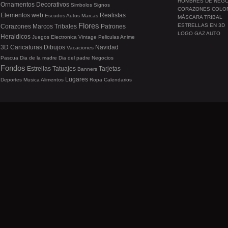
HOMBRES DE NEG
Ornamentos
Decorativos
Simbolos
Signos
CORAZONES COLO
Elementos web
Realistas
Escudos
Autos
Marcas
MÁSCARA TRIBAL
Flores
ESTRELLAS EN 3D
Corazones
Marcos
Tribales
Patrones
LOGO GAZ AUTO
Heraldicos
Juegos
Electronica
Vintage
Peliculas
Anime
3D
Caricaturas
Dibujos
Navidad
Vacaciones
Pascua
Dia de la madre
Dia del padre
Negocios
Fondos
Estrellas
Tatuajes
Tarjetas
Banners
Lugares
Deportes
Musica
Alimentos
Ropa
Calendarios