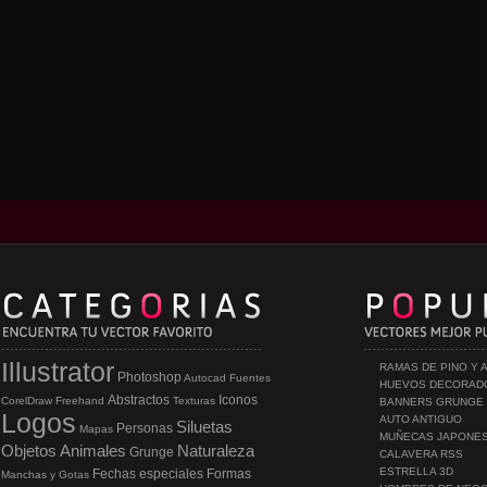
Illustrator
RAMAS DE PINO Y 
Photoshop
Autocad
Fuentes
HUEVOS DECORAD
Abstractos
Iconos
CorelDraw
Freehand
Texturas
BANNERS GRUNGE
Logos
AUTO ANTIGUO
Siluetas
Personas
Mapas
MUÑECAS JAPONE
Objetos
Animales
Naturaleza
Grunge
CALAVERA RSS
ESTRELLA 3D
Fechas especiales
Formas
Manchas y Gotas