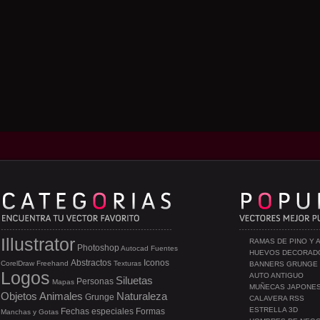
Illustrator
RAMAS DE PINO Y 
Photoshop
Autocad
Fuentes
HUEVOS DECORAD
Abstractos
Iconos
CorelDraw
Freehand
Texturas
BANNERS GRUNGE
Logos
AUTO ANTIGUO
Siluetas
Personas
Mapas
MUÑECAS JAPONE
Objetos
Animales
Naturaleza
Grunge
CALAVERA RSS
ESTRELLA 3D
Fechas especiales
Formas
Manchas y Gotas