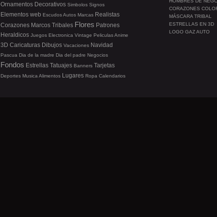
HOMBRES DE NEG
Ornamentos
Decorativos
Simbolos
Signos
CORAZONES COLO
Elementos web
Realistas
Escudos
Autos
Marcas
MÁSCARA TRIBAL
Flores
ESTRELLAS EN 3D
Corazones
Marcos
Tribales
Patrones
LOGO GAZ AUTO
Heraldicos
Juegos
Electronica
Vintage
Peliculas
Anime
3D
Caricaturas
Dibujos
Navidad
Vacaciones
Pascua
Dia de la madre
Dia del padre
Negocios
Fondos
Estrellas
Tatuajes
Tarjetas
Banners
Lugares
Deportes
Musica
Alimentos
Ropa
Calendarios