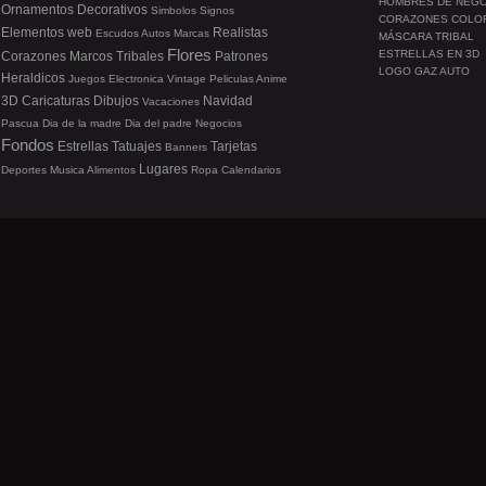
HOMBRES DE NEG
Ornamentos
Decorativos
Simbolos
Signos
CORAZONES COLO
Elementos web
Realistas
Escudos
Autos
Marcas
MÁSCARA TRIBAL
Flores
ESTRELLAS EN 3D
Corazones
Marcos
Tribales
Patrones
LOGO GAZ AUTO
Heraldicos
Juegos
Electronica
Vintage
Peliculas
Anime
3D
Caricaturas
Dibujos
Navidad
Vacaciones
Pascua
Dia de la madre
Dia del padre
Negocios
Fondos
Estrellas
Tatuajes
Tarjetas
Banners
Lugares
Deportes
Musica
Alimentos
Ropa
Calendarios