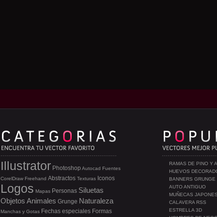
Illustrator
RAMAS DE PINO Y 
Photoshop
Autocad
Fuentes
HUEVOS DECORAD
Abstractos
Iconos
CorelDraw
Freehand
Texturas
BANNERS GRUNGE
Logos
AUTO ANTIGUO
Siluetas
Personas
Mapas
MUÑECAS JAPONE
Objetos
Animales
Naturaleza
Grunge
CALAVERA RSS
ESTRELLA 3D
Fechas especiales
Formas
Manchas y Gotas