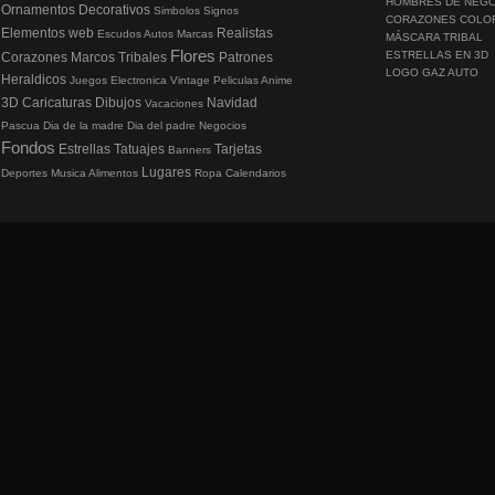
HOMBRES DE NEG
Ornamentos
Decorativos
Simbolos
Signos
CORAZONES COLO
Elementos web
Realistas
Escudos
Autos
Marcas
MÁSCARA TRIBAL
Flores
ESTRELLAS EN 3D
Corazones
Marcos
Tribales
Patrones
LOGO GAZ AUTO
Heraldicos
Juegos
Electronica
Vintage
Peliculas
Anime
3D
Caricaturas
Dibujos
Navidad
Vacaciones
Pascua
Dia de la madre
Dia del padre
Negocios
Fondos
Estrellas
Tatuajes
Tarjetas
Banners
Lugares
Deportes
Musica
Alimentos
Ropa
Calendarios