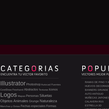
Illustrator
RAMAS DE PINO Y 
Photoshop
Autocad
Fuentes
HUEVOS DECORAD
Abstractos
Iconos
CorelDraw
Freehand
Texturas
BANNERS GRUNGE
Logos
AUTO ANTIGUO
Siluetas
Personas
Mapas
MUÑECAS JAPONE
Objetos
Animales
Naturaleza
Grunge
CALAVERA RSS
ESTRELLA 3D
Fechas especiales
Formas
Manchas y Gotas