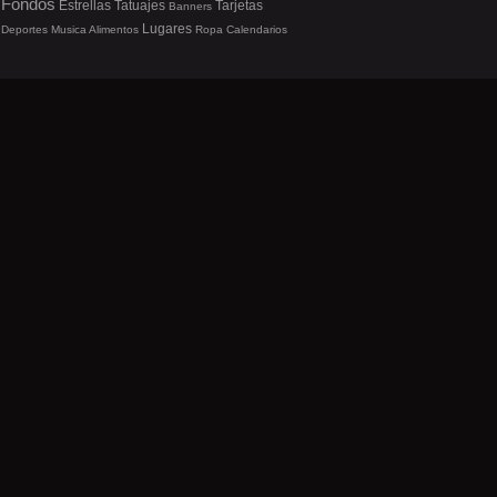
Fondos
Estrellas
Tatuajes
Tarjetas
Banners
Lugares
Deportes
Musica
Alimentos
Ropa
Calendarios