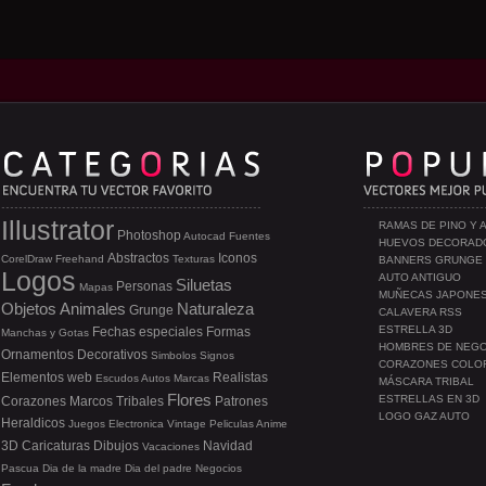
Illustrator
RAMAS DE PINO Y 
Photoshop
Autocad
Fuentes
HUEVOS DECORAD
Abstractos
Iconos
CorelDraw
Freehand
Texturas
BANNERS GRUNGE
Logos
AUTO ANTIGUO
Siluetas
Personas
Mapas
MUÑECAS JAPONE
Objetos
Animales
Naturaleza
Grunge
CALAVERA RSS
ESTRELLA 3D
Fechas especiales
Formas
Manchas y Gotas
HOMBRES DE NEG
Ornamentos
Decorativos
Simbolos
Signos
CORAZONES COLO
Elementos web
Realistas
Escudos
Autos
Marcas
MÁSCARA TRIBAL
Flores
ESTRELLAS EN 3D
Corazones
Marcos
Tribales
Patrones
LOGO GAZ AUTO
Heraldicos
Juegos
Electronica
Vintage
Peliculas
Anime
3D
Caricaturas
Dibujos
Navidad
Vacaciones
Pascua
Dia de la madre
Dia del padre
Negocios