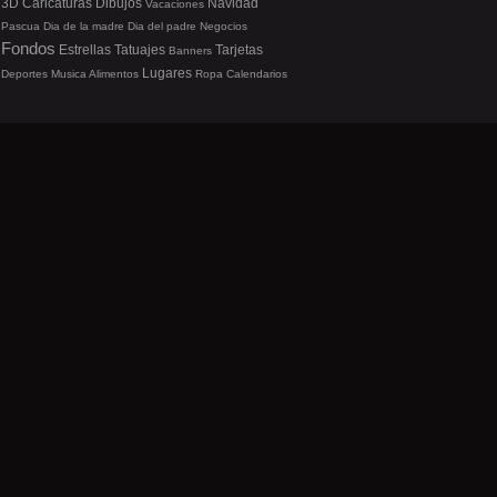
3D
Caricaturas
Dibujos
Navidad
Vacaciones
Pascua
Dia de la madre
Dia del padre
Negocios
Fondos
Estrellas
Tatuajes
Tarjetas
Banners
Lugares
Deportes
Musica
Alimentos
Ropa
Calendarios