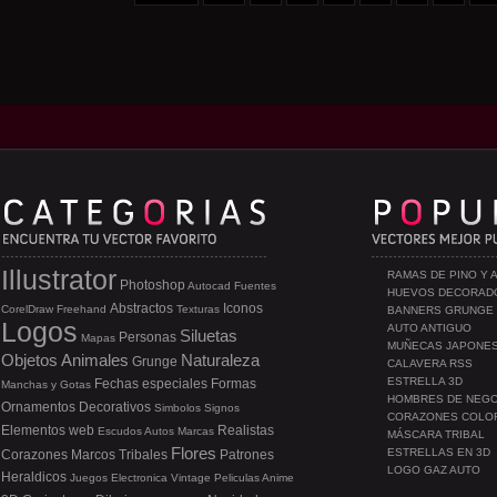
Illustrator
RAMAS DE PINO Y 
Photoshop
Autocad
Fuentes
HUEVOS DECORAD
Abstractos
Iconos
CorelDraw
Freehand
Texturas
BANNERS GRUNGE
Logos
AUTO ANTIGUO
Siluetas
Personas
Mapas
MUÑECAS JAPONE
Objetos
Animales
Naturaleza
Grunge
CALAVERA RSS
ESTRELLA 3D
Fechas especiales
Formas
Manchas y Gotas
HOMBRES DE NEG
Ornamentos
Decorativos
Simbolos
Signos
CORAZONES COLO
Elementos web
Realistas
Escudos
Autos
Marcas
MÁSCARA TRIBAL
Flores
ESTRELLAS EN 3D
Corazones
Marcos
Tribales
Patrones
LOGO GAZ AUTO
Heraldicos
Juegos
Electronica
Vintage
Peliculas
Anime