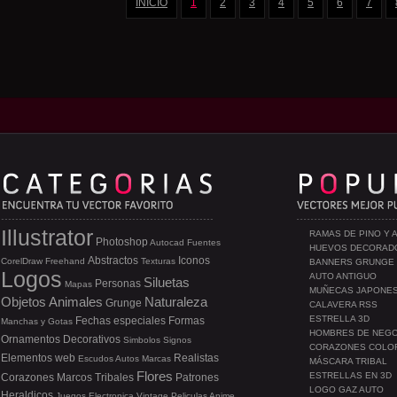
INICIO
1
2
3
4
5
6
7
Illustrator
RAMAS DE PINO Y 
Photoshop
Autocad
Fuentes
HUEVOS DECORAD
Abstractos
Iconos
CorelDraw
Freehand
Texturas
BANNERS GRUNGE
Logos
AUTO ANTIGUO
Siluetas
Personas
Mapas
MUÑECAS JAPONE
Objetos
Animales
Naturaleza
Grunge
CALAVERA RSS
ESTRELLA 3D
Fechas especiales
Formas
Manchas y Gotas
HOMBRES DE NEG
Ornamentos
Decorativos
Simbolos
Signos
CORAZONES COLO
Elementos web
Realistas
Escudos
Autos
Marcas
MÁSCARA TRIBAL
Flores
ESTRELLAS EN 3D
Corazones
Marcos
Tribales
Patrones
LOGO GAZ AUTO
Heraldicos
Juegos
Electronica
Vintage
Peliculas
Anime