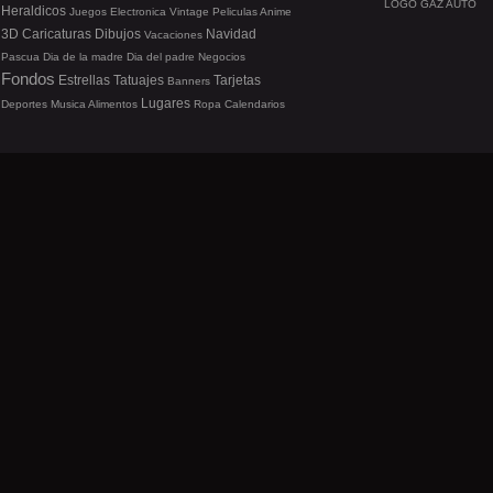
LOGO GAZ AUTO
Heraldicos
Juegos
Electronica
Vintage
Peliculas
Anime
3D
Caricaturas
Dibujos
Navidad
Vacaciones
Pascua
Dia de la madre
Dia del padre
Negocios
Fondos
Estrellas
Tatuajes
Tarjetas
Banners
Lugares
Deportes
Musica
Alimentos
Ropa
Calendarios