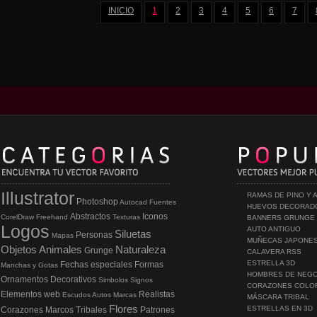
INICIO
1
2
3
4
5
6
7
Illustrator
RAMAS DE PINO Y 
Photoshop
Autocad
Fuentes
HUEVOS DECORAD
Abstractos
Iconos
CorelDraw
Freehand
Texturas
BANNERS GRUNGE
Logos
AUTO ANTIGUO
Siluetas
Personas
Mapas
MUÑECAS JAPONE
Objetos
Animales
Naturaleza
Grunge
CALAVERA RSS
ESTRELLA 3D
Fechas especiales
Formas
Manchas y Gotas
HOMBRES DE NEG
Ornamentos
Decorativos
Simbolos
Signos
CORAZONES COLO
Elementos web
Realistas
Escudos
Autos
Marcas
MÁSCARA TRIBAL
Flores
ESTRELLAS EN 3D
Corazones
Marcos
Tribales
Patrones