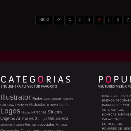
<<
INICIO
1
2
3
4
5
6
7
Illustrator
RAMAS DE PINO Y 
Photoshop
Autocad
Fuentes
HUEVOS DECORAD
Abstractos
Iconos
CorelDraw
Freehand
Texturas
BANNERS GRUNGE
Logos
AUTO ANTIGUO
Siluetas
Personas
Mapas
MUÑECAS JAPONE
Objetos
Animales
Naturaleza
Grunge
CALAVERA RSS
ESTRELLA 3D
Fechas especiales
Formas
Manchas y Gotas
HOMBRES DE NEG
Ornamentos
Decorativos
Simbolos
Signos