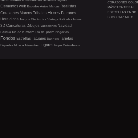
CORAZONES COLO
Elementos web
Realistas
Escudos
Autos
Marcas
MÁSCARA TRIBAL
Flores
ESTRELLAS EN 3D
Corazones
Marcos
Tribales
Patrones
LOGO GAZ AUTO
Heraldicos
Juegos
Electronica
Vintage
Peliculas
Anime
3D
Caricaturas
Dibujos
Navidad
Vacaciones
Pascua
Dia de la madre
Dia del padre
Negocios
Fondos
Estrellas
Tatuajes
Tarjetas
Banners
Lugares
Deportes
Musica
Alimentos
Ropa
Calendarios