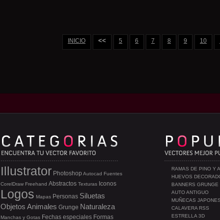
<<
INICIO
5
6
7
8
9
10
Illustrator
RAMAS DE PINO Y 
Photoshop
Autocad
Fuentes
HUEVOS DECORAD
Abstractos
Iconos
CorelDraw
Freehand
Texturas
BANNERS GRUNGE
Logos
AUTO ANTIGUO
Siluetas
Personas
Mapas
MUÑECAS JAPONE
Objetos
Animales
Naturaleza
Grunge
CALAVERA RSS
ESTRELLA 3D
Fechas especiales
Formas
Manchas y Gotas