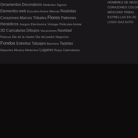
HOMBRES DE NEG
Ornamentos
Decorativos
Simbolos
Signos
CORAZONES COLO
Elementos web
Realistas
Escudos
Autos
Marcas
MÁSCARA TRIBAL
Flores
ESTRELLAS EN 3D
Corazones
Marcos
Tribales
Patrones
LOGO GAZ AUTO
Heraldicos
Juegos
Electronica
Vintage
Peliculas
Anime
3D
Caricaturas
Dibujos
Navidad
Vacaciones
Pascua
Dia de la madre
Dia del padre
Negocios
Fondos
Estrellas
Tatuajes
Tarjetas
Banners
Lugares
Deportes
Musica
Alimentos
Ropa
Calendarios