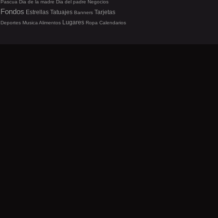
Pascua
Dia de la madre
Dia del padre
Negocios
Fondos
Estrellas
Tatuajes
Tarjetas
Banners
Lugares
Deportes
Musica
Alimentos
Ropa
Calendarios