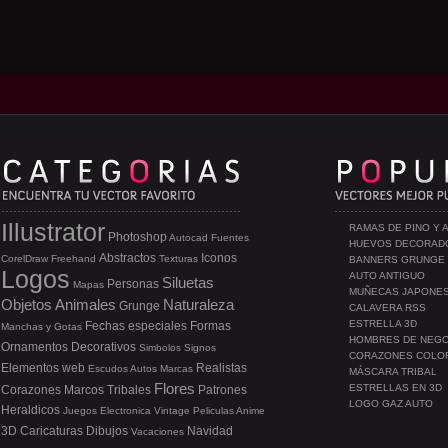
Illustrator
RAMAS DE PINO Y 
Photoshop
Autocad
Fuentes
HUEVOS DECORAD
Abstractos
Iconos
CorelDraw
Freehand
Texturas
BANNERS GRUNGE
Logos
AUTO ANTIGUO
Siluetas
Personas
Mapas
MUÑECAS JAPONE
Objetos
Animales
Naturaleza
Grunge
CALAVERA RSS
ESTRELLA 3D
Fechas especiales
Formas
Manchas y Gotas
HOMBRES DE NEG
Ornamentos
Decorativos
Simbolos
Signos
CORAZONES COLO
Elementos web
Realistas
Escudos
Autos
Marcas
MÁSCARA TRIBAL
Flores
ESTRELLAS EN 3D
Corazones
Marcos
Tribales
Patrones
LOGO GAZ AUTO
Heraldicos
Juegos
Electronica
Vintage
Peliculas
Anime
3D
Caricaturas
Dibujos
Navidad
Vacaciones