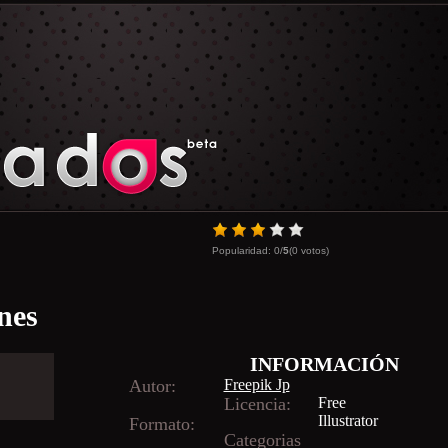
Popularidad:
0
/
5
(
0
votos)
ones
INFORMACIÓN
Autor:
Freepik Jp
Licencia:
Free
Illustrator
Formato:
Categorias