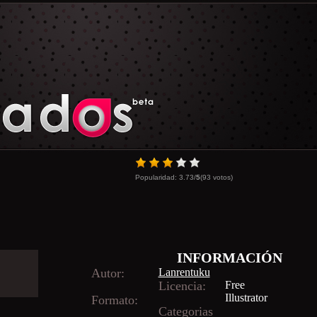
Popularidad:
3.73
/
5
(
93
votos)
INFORMACIÓN
Autor:
Lanrentuku
Licencia:
Free
Illustrator
Formato:
Categorias