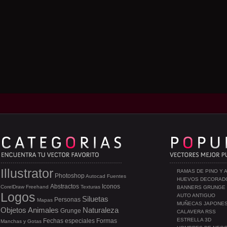
Illustrator
RAMAS DE PINO Y 
Photoshop
Autocad
Fuentes
HUEVOS DECORAD
Abstractos
Iconos
CorelDraw
Freehand
Texturas
BANNERS GRUNGE
Logos
AUTO ANTIGUO
Siluetas
Personas
Mapas
MUÑECAS JAPONE
Objetos
Animales
Naturaleza
Grunge
CALAVERA RSS
ESTRELLA 3D
Fechas especiales
Formas
Manchas y Gotas