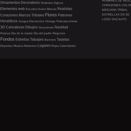
HOMBRES DE NEG
Ornamentos
Decorativos
Simbolos
Signos
CORAZONES COLO
Elementos web
Realistas
Escudos
Autos
Marcas
MÁSCARA TRIBAL
Flores
ESTRELLAS EN 3D
Corazones
Marcos
Tribales
Patrones
LOGO GAZ AUTO
Heraldicos
Juegos
Electronica
Vintage
Peliculas
Anime
3D
Caricaturas
Dibujos
Navidad
Vacaciones
Pascua
Dia de la madre
Dia del padre
Negocios
Fondos
Estrellas
Tatuajes
Tarjetas
Banners
Lugares
Deportes
Musica
Alimentos
Ropa
Calendarios