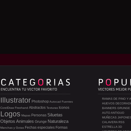
Illustrator
RAMAS DE PINO Y 
Photoshop
Autocad
Fuentes
HUEVOS DECORAD
Abstractos
Iconos
CorelDraw
Freehand
Texturas
BANNERS GRUNGE
Logos
AUTO ANTIGUO
Siluetas
Personas
Mapas
MUÑECAS JAPONE
Objetos
Animales
Naturaleza
Grunge
CALAVERA RSS
ESTRELLA 3D
Fechas especiales
Formas
Manchas y Gotas