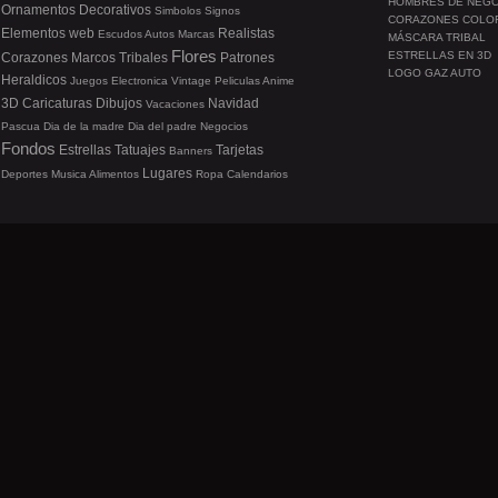
HOMBRES DE NEG
Ornamentos
Decorativos
Simbolos
Signos
CORAZONES COLO
Elementos web
Realistas
Escudos
Autos
Marcas
MÁSCARA TRIBAL
Flores
ESTRELLAS EN 3D
Corazones
Marcos
Tribales
Patrones
LOGO GAZ AUTO
Heraldicos
Juegos
Electronica
Vintage
Peliculas
Anime
3D
Caricaturas
Dibujos
Navidad
Vacaciones
Pascua
Dia de la madre
Dia del padre
Negocios
Fondos
Estrellas
Tatuajes
Tarjetas
Banners
Lugares
Deportes
Musica
Alimentos
Ropa
Calendarios