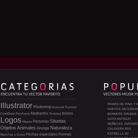
Illustrator
RAMAS DE PINO Y 
Photoshop
Autocad
Fuentes
HUEVOS DECORAD
Abstractos
Iconos
CorelDraw
Freehand
Texturas
BANNERS GRUNGE
Logos
AUTO ANTIGUO
Siluetas
Personas
Mapas
MUÑECAS JAPONE
Objetos
Animales
Naturaleza
Grunge
CALAVERA RSS
ESTRELLA 3D
Fechas especiales
Formas
Manchas y Gotas