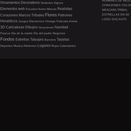
HOMBRES DE NEG
Ornamentos
Decorativos
Simbolos
Signos
CORAZONES COLO
Elementos web
Realistas
Escudos
Autos
Marcas
MÁSCARA TRIBAL
Flores
ESTRELLAS EN 3D
Corazones
Marcos
Tribales
Patrones
LOGO GAZ AUTO
Heraldicos
Juegos
Electronica
Vintage
Peliculas
Anime
3D
Caricaturas
Dibujos
Navidad
Vacaciones
Pascua
Dia de la madre
Dia del padre
Negocios
Fondos
Estrellas
Tatuajes
Tarjetas
Banners
Lugares
Deportes
Musica
Alimentos
Ropa
Calendarios