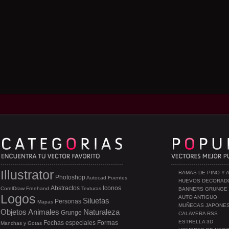
Illustrator
RAMAS DE PINO Y 
Photoshop
Autocad
Fuentes
HUEVOS DECORAD
Abstractos
Iconos
CorelDraw
Freehand
Texturas
BANNERS GRUNGE
Logos
AUTO ANTIGUO
Siluetas
Personas
Mapas
MUÑECAS JAPONE
Objetos
Animales
Naturaleza
Grunge
CALAVERA RSS
ESTRELLA 3D
Fechas especiales
Formas
Manchas y Gotas