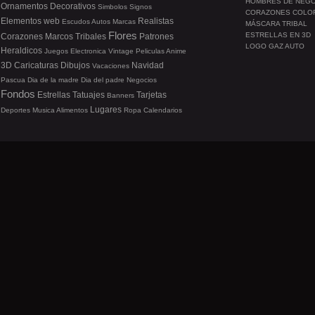
HOMBRES DE NEG
Ornamentos
Decorativos
Simbolos
Signos
CORAZONES COLO
Elementos web
Realistas
Escudos
Autos
Marcas
MÁSCARA TRIBAL
Flores
ESTRELLAS EN 3D
Corazones
Marcos
Tribales
Patrones
LOGO GAZ AUTO
Heraldicos
Juegos
Electronica
Vintage
Peliculas
Anime
3D
Caricaturas
Dibujos
Navidad
Vacaciones
Pascua
Dia de la madre
Dia del padre
Negocios
Fondos
Estrellas
Tatuajes
Tarjetas
Banners
Lugares
Deportes
Musica
Alimentos
Ropa
Calendarios