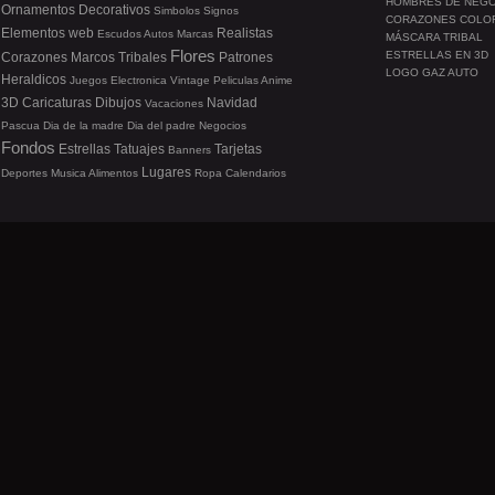
HOMBRES DE NEG
Ornamentos
Decorativos
Simbolos
Signos
CORAZONES COLO
Elementos web
Realistas
Escudos
Autos
Marcas
MÁSCARA TRIBAL
Flores
ESTRELLAS EN 3D
Corazones
Marcos
Tribales
Patrones
LOGO GAZ AUTO
Heraldicos
Juegos
Electronica
Vintage
Peliculas
Anime
3D
Caricaturas
Dibujos
Navidad
Vacaciones
Pascua
Dia de la madre
Dia del padre
Negocios
Fondos
Estrellas
Tatuajes
Tarjetas
Banners
Lugares
Deportes
Musica
Alimentos
Ropa
Calendarios