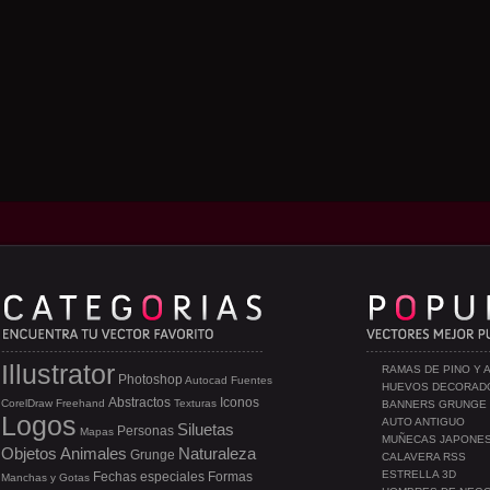
Illustrator
RAMAS DE PINO Y 
Photoshop
Autocad
Fuentes
HUEVOS DECORAD
Abstractos
Iconos
CorelDraw
Freehand
Texturas
BANNERS GRUNGE
Logos
AUTO ANTIGUO
Siluetas
Personas
Mapas
MUÑECAS JAPONE
Objetos
Animales
Naturaleza
Grunge
CALAVERA RSS
ESTRELLA 3D
Fechas especiales
Formas
Manchas y Gotas