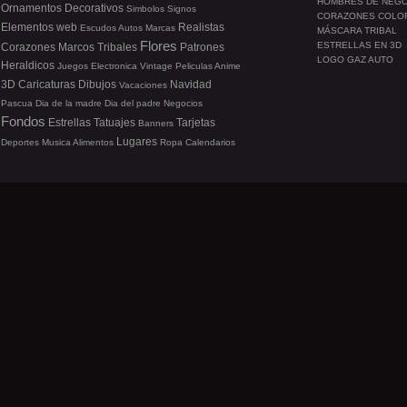
HOMBRES DE NEG
Ornamentos
Decorativos
Simbolos
Signos
CORAZONES COLO
Elementos web
Realistas
Escudos
Autos
Marcas
MÁSCARA TRIBAL
Flores
ESTRELLAS EN 3D
Corazones
Marcos
Tribales
Patrones
LOGO GAZ AUTO
Heraldicos
Juegos
Electronica
Vintage
Peliculas
Anime
3D
Caricaturas
Dibujos
Navidad
Vacaciones
Pascua
Dia de la madre
Dia del padre
Negocios
Fondos
Estrellas
Tatuajes
Tarjetas
Banners
Lugares
Deportes
Musica
Alimentos
Ropa
Calendarios