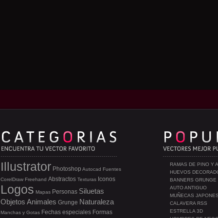
Illustrator
RAMAS DE PINO Y 
Photoshop
Autocad
Fuentes
HUEVOS DECORAD
Abstractos
Iconos
CorelDraw
Freehand
Texturas
BANNERS GRUNGE
Logos
AUTO ANTIGUO
Siluetas
Personas
Mapas
MUÑECAS JAPONE
Objetos
Animales
Naturaleza
Grunge
CALAVERA RSS
ESTRELLA 3D
Fechas especiales
Formas
Manchas y Gotas