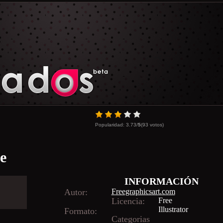
Popularidad:
3.73
/
5
(
93
votos)
e
INFORMACIÓN
Autor:
Freegraphicsart.com
Licencia:
Free
Illustrator
Formato:
Categorias