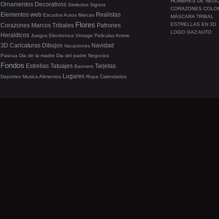
HOMBRES DE NEG
Ornamentos
Decorativos
Simbolos
Signos
CORAZONES COLO
Elementos web
Realistas
Escudos
Autos
Marcas
MÁSCARA TRIBAL
Flores
ESTRELLAS EN 3D
Corazones
Marcos
Tribales
Patrones
LOGO GAZ AUTO
Heraldicos
Juegos
Electronica
Vintage
Peliculas
Anime
3D
Caricaturas
Dibujos
Navidad
Vacaciones
Pascua
Dia de la madre
Dia del padre
Negocios
Fondos
Estrellas
Tatuajes
Tarjetas
Banners
Lugares
Deportes
Musica
Alimentos
Ropa
Calendarios