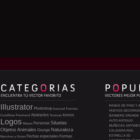
Illustrator
RAMAS DE PINO Y 
Photoshop
Autocad
Fuentes
HUEVOS DECORAD
Abstractos
Iconos
CorelDraw
Freehand
Texturas
BANNERS GRUNGE
Logos
AUTO ANTIGUO
Siluetas
Personas
Mapas
MUÑECAS JAPONE
Objetos
Animales
Naturaleza
Grunge
CALAVERA RSS
ESTRELLA 3D
Fechas especiales
Formas
Manchas y Gotas