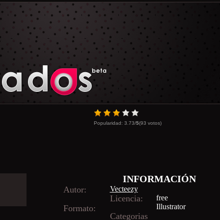
Popularidad:
3.73
/
5
(
93
votos)
INFORMACIÓN
Autor:
Vecteezy
Licencia:
free
Illustrator
Formato:
Categorias