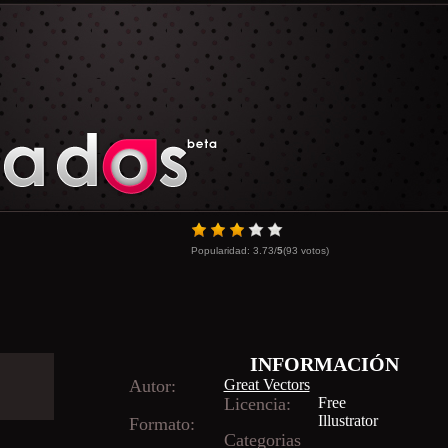
Popularidad:
3.73
/
5
(
93
votos)
INFORMACIÓN
Autor:
Great Vectors
Licencia:
Free
Illustrator
Formato:
Categorias