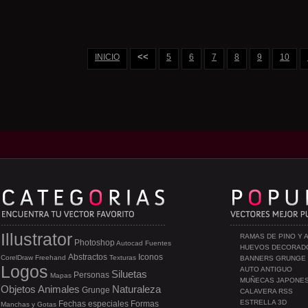
<<
INICIO
5
6
7
8
9
10
Illustrator
RAMAS DE PINO Y 
Photoshop
Autocad
Fuentes
HUEVOS DECORAD
Abstractos
Iconos
CorelDraw
Freehand
Texturas
BANNERS GRUNGE
Logos
AUTO ANTIGUO
Siluetas
Personas
Mapas
MUÑECAS JAPONE
Objetos
Animales
Naturaleza
Grunge
CALAVERA RSS
ESTRELLA 3D
Fechas especiales
Formas
Manchas y Gotas