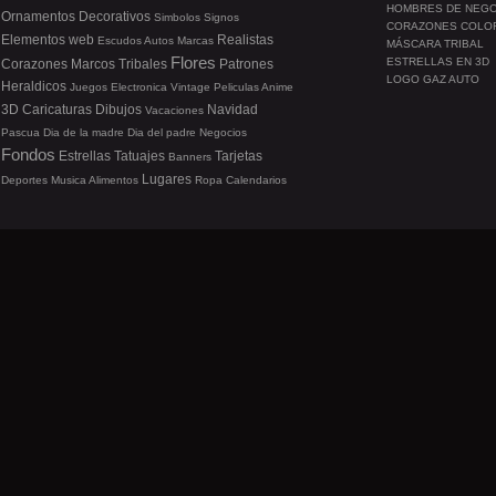
HOMBRES DE NEG
Ornamentos
Decorativos
Simbolos
Signos
CORAZONES COLO
Elementos web
Realistas
Escudos
Autos
Marcas
MÁSCARA TRIBAL
Flores
ESTRELLAS EN 3D
Corazones
Marcos
Tribales
Patrones
LOGO GAZ AUTO
Heraldicos
Juegos
Electronica
Vintage
Peliculas
Anime
3D
Caricaturas
Dibujos
Navidad
Vacaciones
Pascua
Dia de la madre
Dia del padre
Negocios
Fondos
Estrellas
Tatuajes
Tarjetas
Banners
Lugares
Deportes
Musica
Alimentos
Ropa
Calendarios