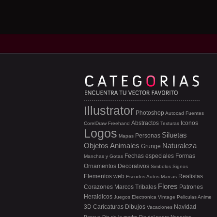
Illustrator
Photoshop
Autocad
Fuentes
Abstractos
Iconos
CorelDraw
Freehand
Texturas
Logos
Siluetas
Personas
Mapas
Objetos
Animales
Naturaleza
Grunge
Fechas especiales
Formas
Manchas y Gotas
Ornamentos
Decorativos
Simbolos
Signos
Elementos web
Realistas
Escudos
Autos
Marcas
Flores
Corazones
Marcos
Tribales
Patrones
Heraldicos
Juegos
Electronica
Vintage
Peliculas
Anime
3D
Caricaturas
Dibujos
Navidad
Vacaciones
Pascua
Dia de la madre
Dia del padre
Negocios