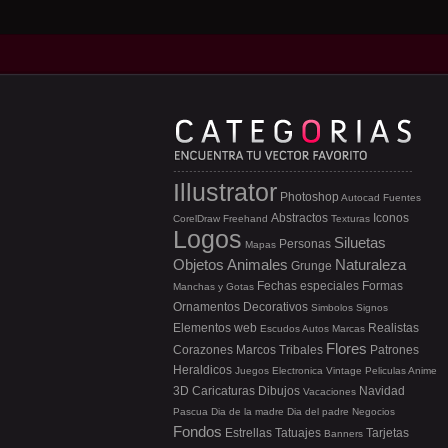
Illustrator
Photoshop
Autocad
Fuentes
Abstractos
Iconos
CorelDraw
Freehand
Texturas
Logos
Siluetas
Personas
Mapas
Objetos
Animales
Naturaleza
Grunge
Fechas especiales
Formas
Manchas y Gotas
Ornamentos
Decorativos
Simbolos
Signos
Elementos web
Realistas
Escudos
Autos
Marcas
Flores
Corazones
Marcos
Tribales
Patrones
Heraldicos
Juegos
Electronica
Vintage
Peliculas
Anime
3D
Caricaturas
Dibujos
Navidad
Vacaciones
Pascua
Dia de la madre
Dia del padre
Negocios
Fondos
Estrellas
Tatuajes
Tarjetas
Banners