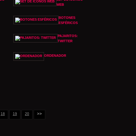
WEB
BOTONES
ESFÉRICOS
PAJARITOS:
TWITTER
ORDENADOR
>>
18
19
20