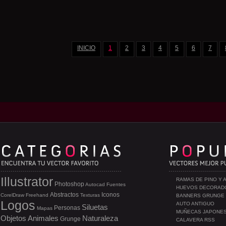
INICIO
1
2
3
4
5
6
7
Illustrator
RAMAS DE PINO Y 
Photoshop
Autocad
Fuentes
HUEVOS DECORAD
Abstractos
Iconos
CorelDraw
Freehand
Texturas
BANNERS GRUNGE
Logos
AUTO ANTIGUO
Siluetas
Personas
Mapas
MUÑECAS JAPONE
Objetos
Animales
Naturaleza
Grunge
CALAVERA RSS