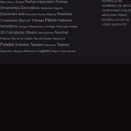
ESTRELLA 3D
Fechas especiales
Formas
Manchas y Gotas
HOMBRES DE NEG
Ornamentos
Decorativos
Simbolos
Signos
CORAZONES COLO
Elementos web
Realistas
Escudos
Autos
Marcas
MÁSCARA TRIBAL
Flores
ESTRELLAS EN 3D
Corazones
Marcos
Tribales
Patrones
LOGO GAZ AUTO
Heraldicos
Juegos
Electronica
Vintage
Peliculas
Anime
3D
Caricaturas
Dibujos
Navidad
Vacaciones
Pascua
Dia de la madre
Dia del padre
Negocios
Fondos
Estrellas
Tatuajes
Tarjetas
Banners
Lugares
Deportes
Musica
Alimentos
Ropa
Calendarios