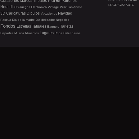
Flores
Corazones
Marcos
Tribales
Patrones
LOGO GAZ AUTO
Heraldicos
Juegos
Electronica
Vintage
Peliculas
Anime
3D
Caricaturas
Dibujos
Navidad
Vacaciones
Pascua
Dia de la madre
Dia del padre
Negocios
Fondos
Estrellas
Tatuajes
Tarjetas
Banners
Lugares
Deportes
Musica
Alimentos
Ropa
Calendarios