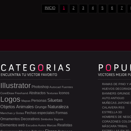
INICIO
1
2
3
4
5
6
7
Illustrator
RAMAS DE PINO Y 
Photoshop
Autocad
Fuentes
HUEVOS DECORAD
Abstractos
Iconos
CorelDraw
Freehand
Texturas
BANNERS GRUNGE
Logos
AUTO ANTIGUO
Siluetas
Personas
Mapas
MUÑECAS JAPONE
Objetos
Animales
Naturaleza
Grunge
CALAVERA RSS
ESTRELLA 3D
Fechas especiales
Formas
Manchas y Gotas
HOMBRES DE NEG
Ornamentos
Decorativos
Simbolos
Signos
CORAZONES COLO
Elementos web
Realistas
Escudos
Autos
Marcas
MÁSCARA TRIBAL
ESTRELLAS EN 3D