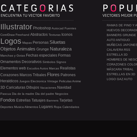
Illustrator
RAMAS DE PINO Y 
Photoshop
Autocad
Fuentes
HUEVOS DECORAD
Abstractos
Iconos
CorelDraw
Freehand
Texturas
BANNERS GRUNGE
Logos
AUTO ANTIGUO
Siluetas
Personas
Mapas
MUÑECAS JAPONE
Objetos
Animales
Naturaleza
Grunge
CALAVERA RSS
ESTRELLA 3D
Fechas especiales
Formas
Manchas y Gotas
HOMBRES DE NEG
Ornamentos
Decorativos
Simbolos
Signos
CORAZONES COLO
Elementos web
Realistas
Escudos
Autos
Marcas
MÁSCARA TRIBAL
Flores
ESTRELLAS EN 3D
Corazones
Marcos
Tribales
Patrones
LOGO GAZ AUTO
Heraldicos
Juegos
Electronica
Vintage
Peliculas
Anime
3D
Caricaturas
Dibujos
Navidad
Vacaciones
Pascua
Dia de la madre
Dia del padre
Negocios
Fondos
Estrellas
Tatuajes
Tarjetas
Banners
Lugares
Deportes
Musica
Alimentos
Ropa
Calendarios