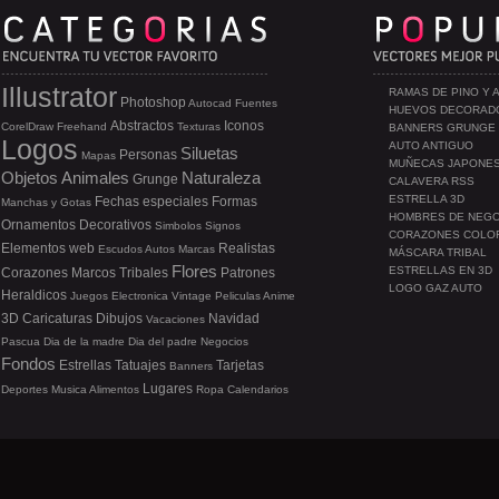
Illustrator
RAMAS DE PINO Y 
Photoshop
Autocad
Fuentes
HUEVOS DECORAD
Abstractos
Iconos
CorelDraw
Freehand
Texturas
BANNERS GRUNGE
Logos
AUTO ANTIGUO
Siluetas
Personas
Mapas
MUÑECAS JAPONE
Objetos
Animales
Naturaleza
Grunge
CALAVERA RSS
ESTRELLA 3D
Fechas especiales
Formas
Manchas y Gotas
HOMBRES DE NEG
Ornamentos
Decorativos
Simbolos
Signos
CORAZONES COLO
Elementos web
Realistas
Escudos
Autos
Marcas
MÁSCARA TRIBAL
Flores
ESTRELLAS EN 3D
Corazones
Marcos
Tribales
Patrones
LOGO GAZ AUTO
Heraldicos
Juegos
Electronica
Vintage
Peliculas
Anime
3D
Caricaturas
Dibujos
Navidad
Vacaciones
Pascua
Dia de la madre
Dia del padre
Negocios
Fondos
Estrellas
Tatuajes
Tarjetas
Banners
Lugares
Deportes
Musica
Alimentos
Ropa
Calendarios