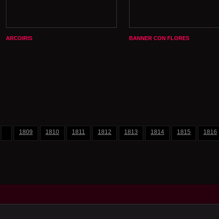
ARCOIRIS
BANNER CON FLORES
1809
1810
1811
1812
1813
1814
1815
1816