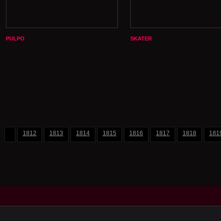
PULPO
SKATER
1812
1813
1814
1815
1816
1817
1818
181