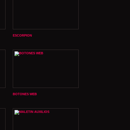
ESCORPION
BOTONES WEB