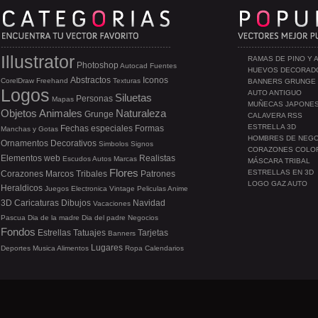
Illustrator
RAMAS DE PINO Y 
Photoshop
Autocad
Fuentes
HUEVOS DECORAD
Abstractos
Iconos
CorelDraw
Freehand
Texturas
BANNERS GRUNGE
Logos
AUTO ANTIGUO
Siluetas
Personas
Mapas
MUÑECAS JAPONE
Objetos
Animales
Naturaleza
Grunge
CALAVERA RSS
ESTRELLA 3D
Fechas especiales
Formas
Manchas y Gotas
HOMBRES DE NEG
Ornamentos
Decorativos
Simbolos
Signos
CORAZONES COLO
Elementos web
Realistas
Escudos
Autos
Marcas
MÁSCARA TRIBAL
Flores
ESTRELLAS EN 3D
Corazones
Marcos
Tribales
Patrones
LOGO GAZ AUTO
Heraldicos
Juegos
Electronica
Vintage
Peliculas
Anime
3D
Caricaturas
Dibujos
Navidad
Vacaciones
Pascua
Dia de la madre
Dia del padre
Negocios
Fondos
Estrellas
Tatuajes
Tarjetas
Banners
Lugares
Deportes
Musica
Alimentos
Ropa
Calendarios