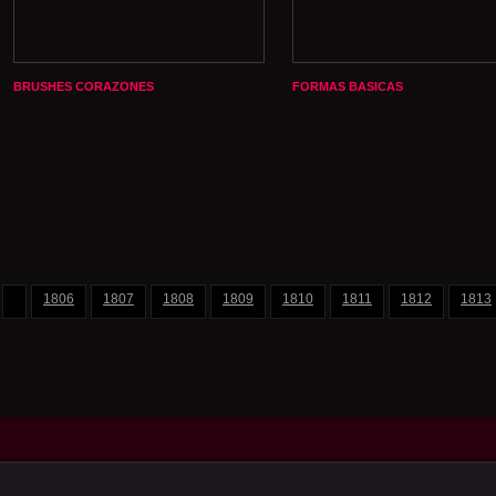
BRUSHES CORAZONES
FORMAS BASICAS
1806
1807
1808
1809
1810
1811
1812
1813