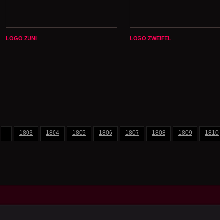
LOGO ZUNI
LOGO ZWEIFEL
1803
1804
1805
1806
1807
1808
1809
1810