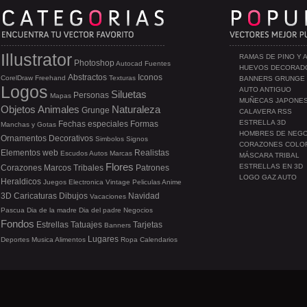
Illustrator
RAMAS DE PINO Y 
Photoshop
Autocad
Fuentes
HUEVOS DECORAD
Abstractos
Iconos
CorelDraw
Freehand
Texturas
BANNERS GRUNGE
Logos
AUTO ANTIGUO
Siluetas
Personas
Mapas
MUÑECAS JAPONE
Objetos
Animales
Naturaleza
Grunge
CALAVERA RSS
ESTRELLA 3D
Fechas especiales
Formas
Manchas y Gotas
HOMBRES DE NEG
Ornamentos
Decorativos
Simbolos
Signos
CORAZONES COLO
Elementos web
Realistas
Escudos
Autos
Marcas
MÁSCARA TRIBAL
Flores
ESTRELLAS EN 3D
Corazones
Marcos
Tribales
Patrones
LOGO GAZ AUTO
Heraldicos
Juegos
Electronica
Vintage
Peliculas
Anime
3D
Caricaturas
Dibujos
Navidad
Vacaciones
Pascua
Dia de la madre
Dia del padre
Negocios
Fondos
Estrellas
Tatuajes
Tarjetas
Banners
Lugares
Deportes
Musica
Alimentos
Ropa
Calendarios