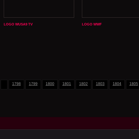
LOGO WUSA9 TV
LOGO WWF
1798
1799
1800
1801
1802
1803
1804
1805