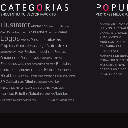
Illustrator
RAMAS DE PINO Y 
Photoshop
Autocad
Fuentes
HUEVOS DECORAD
Abstractos
Iconos
CorelDraw
Freehand
Texturas
BANNERS GRUNGE
Logos
AUTO ANTIGUO
Siluetas
Personas
Mapas
MUÑECAS JAPONE
Objetos
Animales
Naturaleza
Grunge
CALAVERA RSS
ESTRELLA 3D
Fechas especiales
Formas
Manchas y Gotas
HOMBRES DE NEG
Ornamentos
Decorativos
Simbolos
Signos
CORAZONES COLO
Elementos web
Realistas
Escudos
Autos
Marcas
MÁSCARA TRIBAL
Flores
ESTRELLAS EN 3D
Corazones
Marcos
Tribales
Patrones
LOGO GAZ AUTO
Heraldicos
Juegos
Electronica
Vintage
Peliculas
Anime
3D
Caricaturas
Dibujos
Navidad
Vacaciones
Pascua
Dia de la madre
Dia del padre
Negocios
Fondos
Estrellas
Tatuajes
Tarjetas
Banners
Lugares
Deportes
Musica
Alimentos
Ropa
Calendarios