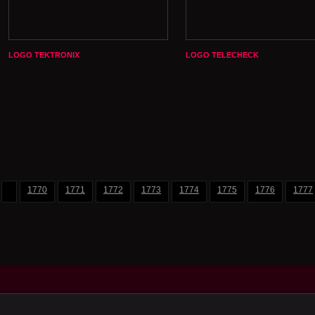
LOGO TEKTRONIX
LOGO TELECHECK
1770
1771
1772
1773
1774
1775
1776
1777