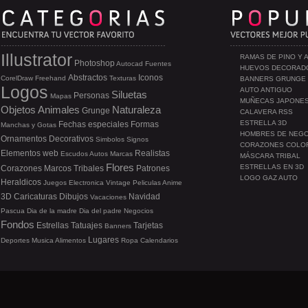
Illustrator
RAMAS DE PINO Y 
Photoshop
Autocad
Fuentes
HUEVOS DECORAD
Abstractos
Iconos
CorelDraw
Freehand
Texturas
BANNERS GRUNGE
Logos
AUTO ANTIGUO
Siluetas
Personas
Mapas
MUÑECAS JAPONE
Objetos
Animales
Naturaleza
Grunge
CALAVERA RSS
ESTRELLA 3D
Fechas especiales
Formas
Manchas y Gotas
HOMBRES DE NEG
Ornamentos
Decorativos
Simbolos
Signos
CORAZONES COLO
Elementos web
Realistas
Escudos
Autos
Marcas
MÁSCARA TRIBAL
Flores
ESTRELLAS EN 3D
Corazones
Marcos
Tribales
Patrones
LOGO GAZ AUTO
Heraldicos
Juegos
Electronica
Vintage
Peliculas
Anime
3D
Caricaturas
Dibujos
Navidad
Vacaciones
Pascua
Dia de la madre
Dia del padre
Negocios
Fondos
Estrellas
Tatuajes
Tarjetas
Banners
Lugares
Deportes
Musica
Alimentos
Ropa
Calendarios