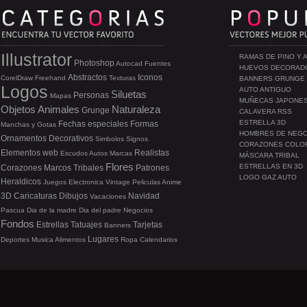
Illustrator
RAMAS DE PINO Y 
Photoshop
Autocad
Fuentes
HUEVOS DECORAD
Abstractos
Iconos
CorelDraw
Freehand
Texturas
BANNERS GRUNGE
Logos
AUTO ANTIGUO
Siluetas
Personas
Mapas
MUÑECAS JAPONE
Objetos
Animales
Naturaleza
Grunge
CALAVERA RSS
ESTRELLA 3D
Fechas especiales
Formas
Manchas y Gotas
HOMBRES DE NEG
Ornamentos
Decorativos
Simbolos
Signos
CORAZONES COLO
Elementos web
Realistas
Escudos
Autos
Marcas
MÁSCARA TRIBAL
Flores
ESTRELLAS EN 3D
Corazones
Marcos
Tribales
Patrones
LOGO GAZ AUTO
Heraldicos
Juegos
Electronica
Vintage
Peliculas
Anime
3D
Caricaturas
Dibujos
Navidad
Vacaciones
Pascua
Dia de la madre
Dia del padre
Negocios
Fondos
Estrellas
Tatuajes
Tarjetas
Banners
Lugares
Deportes
Musica
Alimentos
Ropa
Calendarios