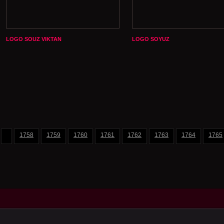
LOGO SOUZ VIKTAN
LOGO SOYUZ
1758
1759
1760
1761
1762
1763
1764
1765