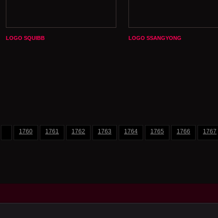
LOGO SQUIBB
LOGO SSANGYONG
1760
1761
1762
1763
1764
1765
1766
1767