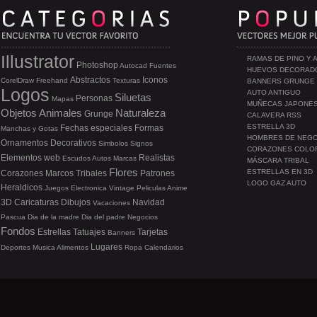
Illustrator
RAMAS DE PINO Y 
Photoshop
Autocad
Fuentes
HUEVOS DECORAD
Abstractos
Iconos
CorelDraw
Freehand
Texturas
BANNERS GRUNGE
Logos
AUTO ANTIGUO
Siluetas
Personas
Mapas
MUÑECAS JAPONE
Objetos
Animales
Naturaleza
Grunge
CALAVERA RSS
ESTRELLA 3D
Fechas especiales
Formas
Manchas y Gotas
HOMBRES DE NEG
Ornamentos
Decorativos
Simbolos
Signos
CORAZONES COLO
Elementos web
Realistas
Escudos
Autos
Marcas
MÁSCARA TRIBAL
Flores
ESTRELLAS EN 3D
Corazones
Marcos
Tribales
Patrones
LOGO GAZ AUTO
Heraldicos
Juegos
Electronica
Vintage
Peliculas
Anime
3D
Caricaturas
Dibujos
Navidad
Vacaciones
Pascua
Dia de la madre
Dia del padre
Negocios
Fondos
Estrellas
Tatuajes
Tarjetas
Banners
Lugares
Deportes
Musica
Alimentos
Ropa
Calendarios