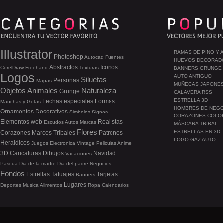
Illustrator
RAMAS DE PINO Y 
Photoshop
Autocad
Fuentes
HUEVOS DECORAD
Abstractos
Iconos
CorelDraw
Freehand
Texturas
BANNERS GRUNGE
Logos
AUTO ANTIGUO
Siluetas
Personas
Mapas
MUÑECAS JAPONE
Objetos
Animales
Naturaleza
Grunge
CALAVERA RSS
ESTRELLA 3D
Fechas especiales
Formas
Manchas y Gotas
HOMBRES DE NEG
Ornamentos
Decorativos
Simbolos
Signos
CORAZONES COLO
Elementos web
Realistas
Escudos
Autos
Marcas
MÁSCARA TRIBAL
Flores
ESTRELLAS EN 3D
Corazones
Marcos
Tribales
Patrones
LOGO GAZ AUTO
Heraldicos
Juegos
Electronica
Vintage
Peliculas
Anime
3D
Caricaturas
Dibujos
Navidad
Vacaciones
Pascua
Dia de la madre
Dia del padre
Negocios
Fondos
Estrellas
Tatuajes
Tarjetas
Banners
Lugares
Deportes
Musica
Alimentos
Ropa
Calendarios