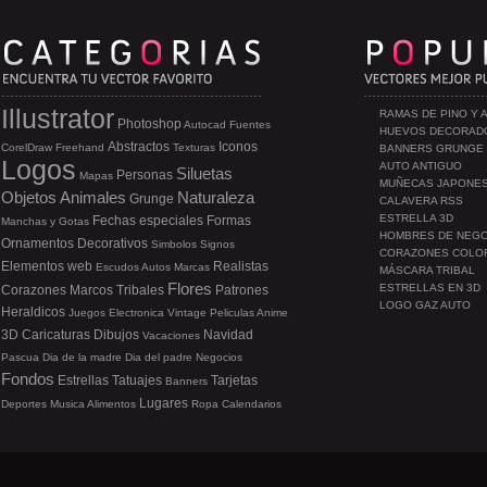
Illustrator
RAMAS DE PINO Y 
Photoshop
Autocad
Fuentes
HUEVOS DECORAD
Abstractos
Iconos
CorelDraw
Freehand
Texturas
BANNERS GRUNGE
Logos
AUTO ANTIGUO
Siluetas
Personas
Mapas
MUÑECAS JAPONE
Objetos
Animales
Naturaleza
Grunge
CALAVERA RSS
ESTRELLA 3D
Fechas especiales
Formas
Manchas y Gotas
HOMBRES DE NEG
Ornamentos
Decorativos
Simbolos
Signos
CORAZONES COLO
Elementos web
Realistas
Escudos
Autos
Marcas
MÁSCARA TRIBAL
Flores
ESTRELLAS EN 3D
Corazones
Marcos
Tribales
Patrones
LOGO GAZ AUTO
Heraldicos
Juegos
Electronica
Vintage
Peliculas
Anime
3D
Caricaturas
Dibujos
Navidad
Vacaciones
Pascua
Dia de la madre
Dia del padre
Negocios
Fondos
Estrellas
Tatuajes
Tarjetas
Banners
Lugares
Deportes
Musica
Alimentos
Ropa
Calendarios