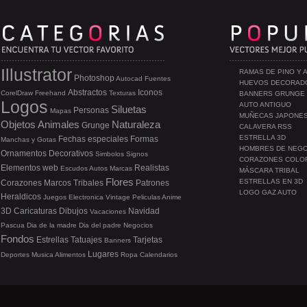
Illustrator
RAMAS DE PINO Y 
Photoshop
Autocad
Fuentes
HUEVOS DECORAD
Abstractos
Iconos
CorelDraw
Freehand
Texturas
BANNERS GRUNGE
Logos
AUTO ANTIGUO
Siluetas
Personas
Mapas
MUÑECAS JAPONE
Objetos
Animales
Naturaleza
Grunge
CALAVERA RSS
ESTRELLA 3D
Fechas especiales
Formas
Manchas y Gotas
HOMBRES DE NEG
Ornamentos
Decorativos
Simbolos
Signos
CORAZONES COLO
Elementos web
Realistas
Escudos
Autos
Marcas
MÁSCARA TRIBAL
Flores
ESTRELLAS EN 3D
Corazones
Marcos
Tribales
Patrones
LOGO GAZ AUTO
Heraldicos
Juegos
Electronica
Vintage
Peliculas
Anime
3D
Caricaturas
Dibujos
Navidad
Vacaciones
Pascua
Dia de la madre
Dia del padre
Negocios
Fondos
Estrellas
Tatuajes
Tarjetas
Banners
Lugares
Deportes
Musica
Alimentos
Ropa
Calendarios